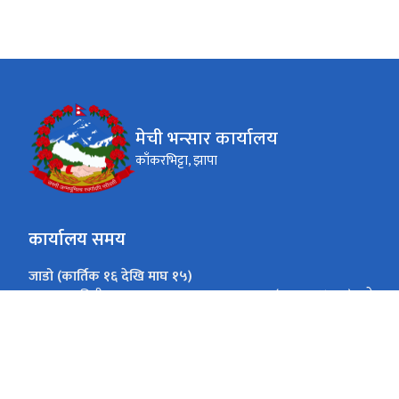
मेची भन्सार कार्यालय
काँकरभिट्टा, झापा
कार्यालय समय
जाडो (कार्तिक १६ देखि माघ १५)
(०९:००-४:००) बजे
आइतबार-विहीबार
(०९.०० - ३.०० ) बजे
शुक्रबार
गर्मी (माघ १६ देखि कार्तिक १५)
(०९:०० - ५:००) बजे
आइतबार-विहीबार
(०९.०० - ४.०० ) बजे
शुक्रबार