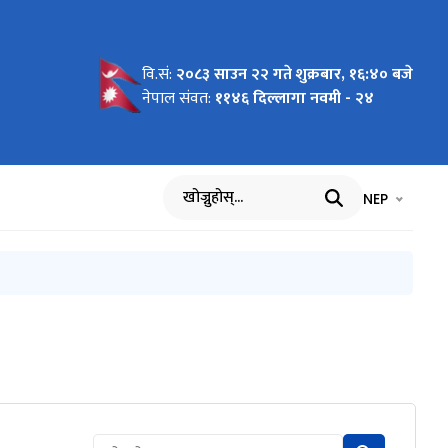
वि.सं:
२०८३ साउन २२ गते शुक्रबार, १६:४० बजे
व्हानको
्बन्धी
नेपाल संवत:
११४६ दिल्लागा नवमी - २४
भाषा चयन गर्नुह
भाषा प
NEP
खोज्नुहोस्