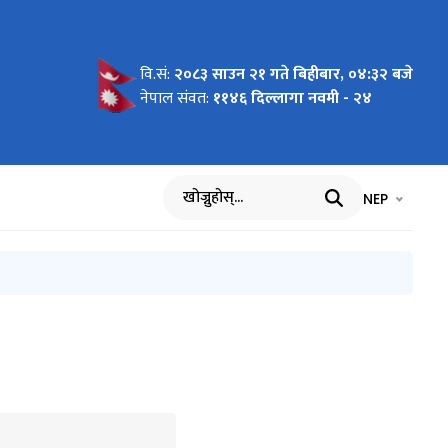
वि.सं:
२०८३ साउन २१ गते बिहीबार, ०४:३२ बजे
व्हानको
्बन्धी
नेपाल संवत:
११४६ दिल्लागा नवमी - २४
भाषा चयन गर्नुह
भाषा प
NEP
खोज्नुहोस्