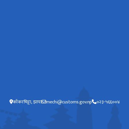
काँकरभिट्टा, झापा
mechi@customs.gov.np
०२३-५६६००४