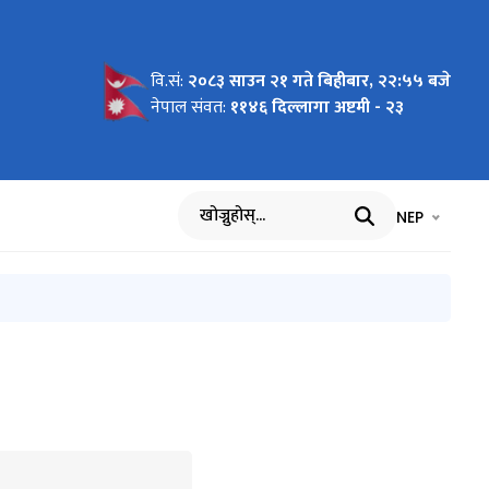
वि.सं:
२०८३ साउन २१ गते बिहीबार, २२:५५ बजे
व्हानको
्बन्धी
नेपाल संवत:
११४६ दिल्लागा अष्टमी - २३
भाषा चयन गर्नुह
भाषा प
NEP
खोज्नुहोस्