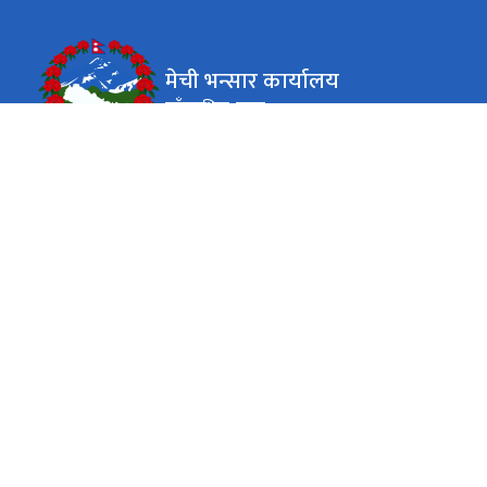
मेची भन्सार कार्यालय
काँकरभिट्टा, झापा
कार्यालय समय
जाडो (कार्तिक १६ देखि माघ १५)
(०९:००-४:००) बजे
आइतबार-विहीबार
(०९.०० - ३.०० ) बजे
शुक्रबार
गर्मी (माघ १६ देखि कार्तिक १५)
(०९:०० - ५:००) बजे
आइतबार-विहीबार
(०९.०० - ४.०० ) बजे
शुक्रबार