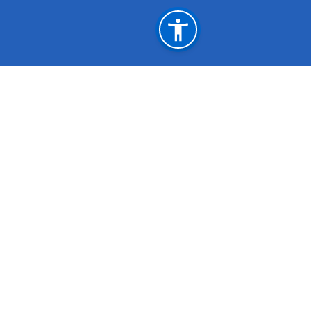
महत्त्वपूर्ण लिङ्कहरू
अर्थ मन्त्रालय
भन्सार विभाग
मेल चेक गर्नुहोस
इ-हाजिरी प्रणाली
राष्ट्रिय प्राकृतिक स्रोत तथा वित्त आयोग