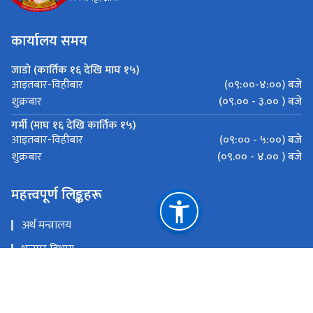
कार्यालय समय
जाडो (कार्तिक १६ देखि माघ १५)
(०९:००-४:००) बजे
आइतबार-विहीबार
(०९.०० - ३.०० ) बजे
शुक्रबार
गर्मी (माघ १६ देखि कार्तिक १५)
(०९:०० - ५:००) बजे
आइतबार-विहीबार
(०९.०० - ४.०० ) बजे
शुक्रबार
महत्त्वपूर्ण लिङ्कहरू
अर्थ मन्त्रालय
भन्सार विभाग
मेल चेक गर्नुहोस
इ-हाजिरी प्रणाली