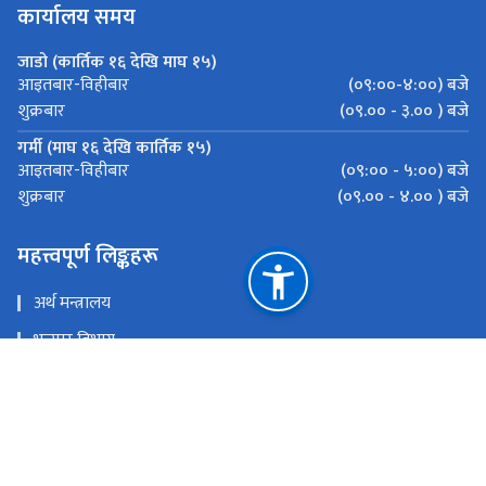
कार्यालय समय
जाडो (कार्तिक १६ देखि माघ १५)
(०९:००-४:००) बजे
आइतबार-विहीबार
(०९.०० - ३.०० ) बजे
शुक्रबार
गर्मी (माघ १६ देखि कार्तिक १५)
(०९:०० - ५:००) बजे
आइतबार-विहीबार
(०९.०० - ४.०० ) बजे
शुक्रबार
महत्त्वपूर्ण लिङ्कहरू
अर्थ मन्त्रालय
भन्सार विभाग
मेल चेक गर्नुहोस
इ-हाजिरी प्रणाली
राष्ट्रिय प्राकृतिक स्रोत तथा वित्त आयोग